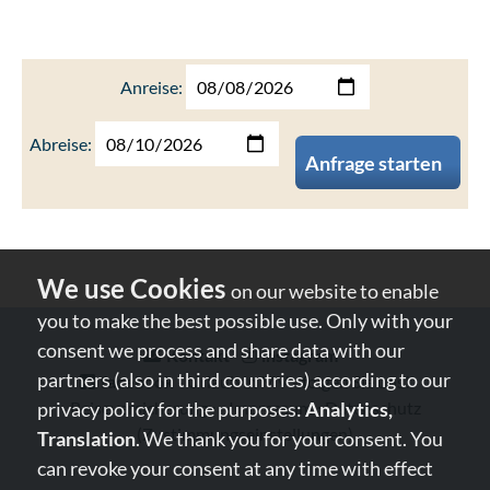
Anreise:
Abreise:
Anfrage starten
on our website to enable
you to make the best possible use. Only with your
consent we process and share data with our
Kontakt
⋅
instagram
⋅
partners (also in third countries) according to our
facebook
- Urlaub in MV - folgen Sie uns!
privacy policy for the purposes:
Analytics,
Reiseversicherung
⋅
⋅
Impressum
⋅
Datenschutz
(Zustimmungseinstellungen)
Translation
. We thank you for your consent. You
can revoke your consent at any time with effect